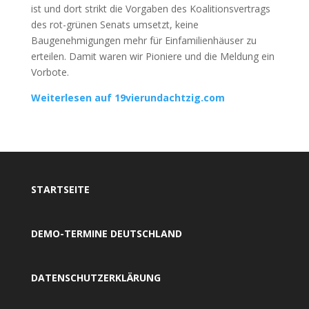
ist und dort strikt die Vorgaben des Koalitionsvertrags
des rot-grünen Senats umsetzt, keine
Baugenehmigungen mehr für Einfamilienhäuser zu
erteilen. Damit waren wir Pioniere und die Meldung ein
Vorbote.
Weiterlesen auf 19vierundachtzig.com
STARTSEITE
DEMO-TERMINE DEUTSCHLAND
DATENSCHUTZERKLÄRUNG