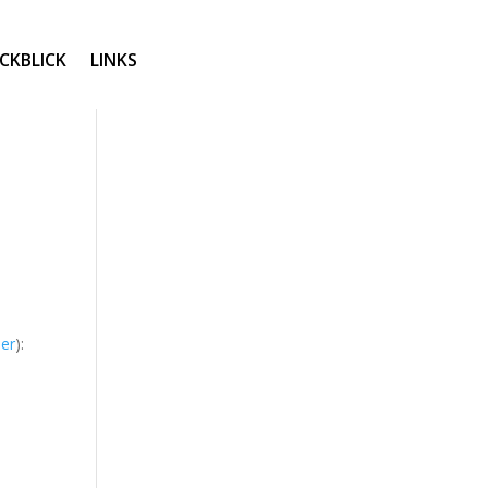
CKBLICK
LINKS
ier
):