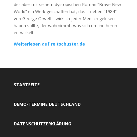
der aber mit seinem dystopischen Roman “Brave New
World” ein Werk geschaffen hat, das – neben “1984”
von George Orwell – wirklich jeder Mensch gelesen
haben sollte, der wahrnimmt, was sich um ihn herum
entwickelt.
Weiterlesen auf reitschuster.de
STARTSEITE
DEMO-TERMINE DEUTSCHLAND
DATENSCHUTZERKLÄRUNG