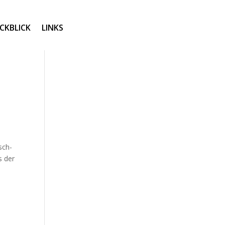
CKBLICK
LINKS
sch-
s der