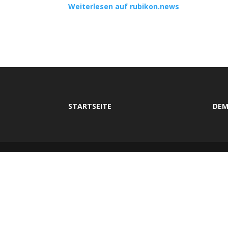
Weiterlesen auf rubikon.news
STARTSEITE
DEM