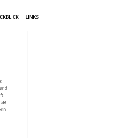
CKBLICK
LINKS
:
land
ft
 Sie
orin
h