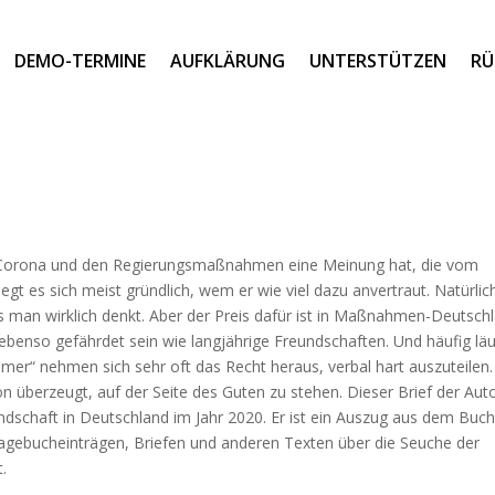
DEMO-TERMINE
AUFKLÄRUNG
UNTERSTÜTZEN
RÜ
 zu Corona und den Regierungsmaßnahmen eine Meinung hat, die vom
t es sich meist gründlich, wem er wie viel dazu anvertraut. Natürlich
s man wirklich denkt. Aber der Preis dafür ist in Maßnahmen-Deutsch
ebenso gefährdet sein wie langjährige Freundschaften. Und häufig läu
mer“ nehmen sich sehr oft das Recht heraus, verbal hart auszuteilen.
von überzeugt, auf der Seite des Guten zu stehen. Dieser Brief der Aut
ndschaft in Deutschland im Jahr 2020. Er ist ein Auszug aus dem Buc
agebucheinträgen, Briefen und anderen Texten über die Seuche der
.