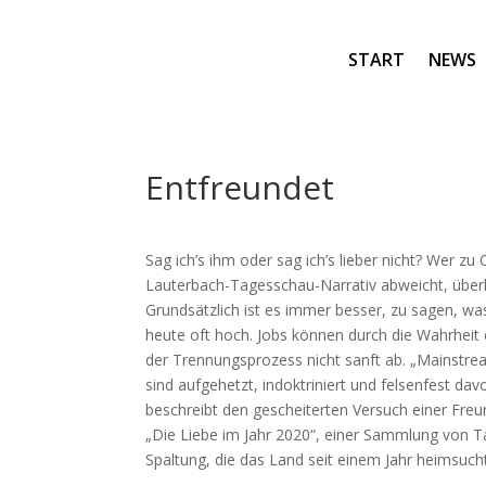
START
NEWS
Entfreundet
Sag ich’s ihm oder sag ich’s lieber nicht? Wer
Lauterbach-Tagesschau-Narrativ abweicht, überleg
Grundsätzlich ist es immer besser, zu sagen, wa
heute oft hoch. Jobs können durch die Wahrheit 
der Trennungsprozess nicht sanft ab. „Mainstrea
sind aufgehetzt, indoktriniert und felsenfest da
beschreibt den gescheiterten Versuch einer Freu
„Die Liebe im Jahr 2020“, einer Sammlung von T
Spaltung, die das Land seit einem Jahr heimsucht