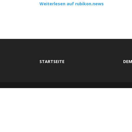
Weiterlesen auf rubikon.news
STARTSEITE
DEM