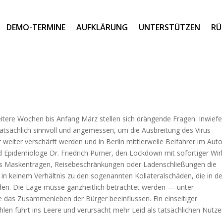
DEMO-TERMINE
AUFKLÄRUNG
UNTERSTÜTZEN
RÜ
tere Wochen bis Anfang März stellen sich drängende Fragen. Inwiefe
tatsächlich sinnvoll und angemessen, um die Ausbreitung des Virus
er verschärft werden und in Berlin mittlerweile Beifahrer im Aut
 Epidemiologe Dr. Friedrich Pürner, den Lockdown mit sofortiger Wi
dass Maskentragen, Reisebeschränkungen oder Ladenschließungen die
in keinem Verhältnis zu den sogenannten Kollateralschäden, die in d
den. Die Lage müsse ganzheitlich betrachtet werden — unter
ie das Zusammenleben der Bürger beeinflussen. Ein einseitiger
hlen führt ins Leere und verursacht mehr Leid als tatsächlichen Nutze