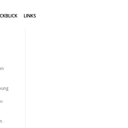
CKBLICK
LINKS
rn
o
rkung
en
n.