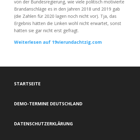
von der Bundesregierung, wie viele politisch motivierte
Brandanschläge es in den Jahren 2018 und 2019 gab
(die Zahlen für 2020 lagen noch nicht vor). Tja, das
Ergebnis hätten die Linken wohl nicht erwartet, sonst
hätten sie gar nicht erst gefragt.
Weiterlesen auf 19vierundachtzig.com
STARTSEITE
DEMO-TERMINE DEUTSCHLAND
DATENSCHUTZERKLÄRUNG